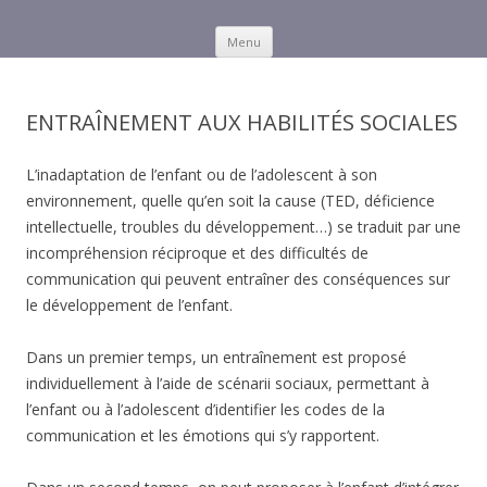
Menu
Skip to content
Autisme et troubles des
Une intervention cognitive et comportementale à domicile.
apprentissages
ENTRAÎNEMENT AUX HABILITÉS SOCIALES
L’inadaptation de l’enfant ou de l’adolescent à son
environnement, quelle qu’en soit la cause (TED, déficience
intellectuelle, troubles du développement…) se traduit par une
incompréhension réciproque et des difficultés de
communication qui peuvent entraîner des conséquences sur
le développement de l’enfant.
Dans un premier temps, un entraînement est proposé
individuellement à l’aide de scénarii sociaux, permettant à
l’enfant ou à l’adolescent d’identifier les codes de la
communication et les émotions qui s’y rapportent.