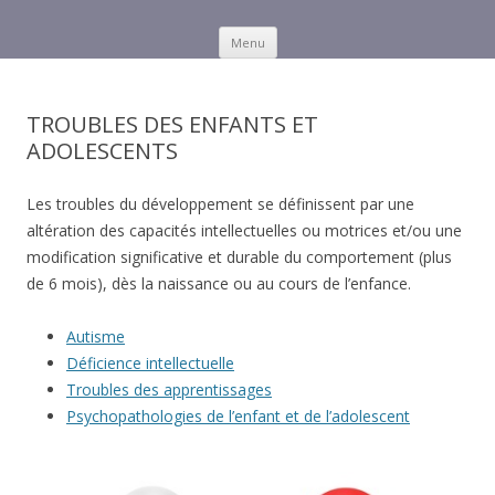
Menu
Skip to content
Autisme et troubles des
Une intervention cognitive et comportementale à domicile.
apprentissages
TROUBLES DES ENFANTS ET
ADOLESCENTS
Les troubles du développement se définissent par une
altération des capacités intellectuelles ou motrices et/ou une
modification significative et durable du comportement (plus
de 6 mois), dès la naissance ou au cours de l’enfance.
Autisme
Déficience intellectuelle
Troubles des apprentissages
Psychopathologies de l’enfant et de l’adolescent